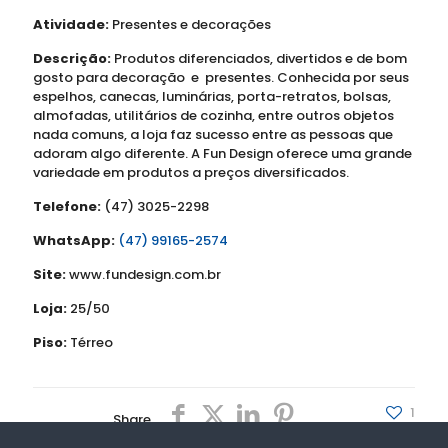
Atividade:
Presentes e decorações
Descrição:
Produtos diferenciados, divertidos e de bom
gosto para decoração e presentes. Conhecida por seus
espelhos, canecas, luminárias, porta-retratos, bolsas,
almofadas, utilitários de cozinha, entre outros objetos
nada comuns, a loja faz sucesso entre as pessoas que
adoram algo diferente. A Fun Design oferece uma grande
variedade em produtos a preços diversificados.
Telefone:
(47) 3025-2298
WhatsApp:
(47) 99165-2574
Site:
www.fundesign.com.br
Loja:
25/50
Piso:
Térreo
1
Share