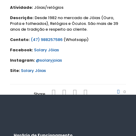
Atividade:
Jóias/relógios
Descrição:
Desde 1982 no mercado de Jóias (Ouro,
Prata e folheados), Relógios e Óculos. São mais de 39
anos de tradição e respeito ao cliente.
Contato:
(47) 988257586
(Whatsapp)
Facebook:
Solary Jóias
Instagram:
@solaryjoias
Site:
Solary Jóias
0
Share
Horário de Funcionamento