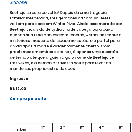
Sinopse
Beetlejuice está de volta! Depois de uma tragédia
familiar inesperada, três gerações da família Deetz
voltam para casa em Winter River. Ainda assombrada por
Beetlejuice, a vida de Lydia vira de cabeça para baixo
quando sua filha adolescente rebelde, Astrid, descobre a
misteriosa maquete da cidade no sótão, e o portal para
a vida após a morte é acidentalmente aberto. Com
problemas em ambos os reinos, é apenas uma questão
de tempo até que alguém diga o nome de Beetlejuice
três vezes, e o demônio travesso volte para levar ao
mundo seu próprio estilo de caos.
Ingresso
R$ 17,00
Compre pelo site
1ª
2ª
3ª
4ª
5ª
Dias