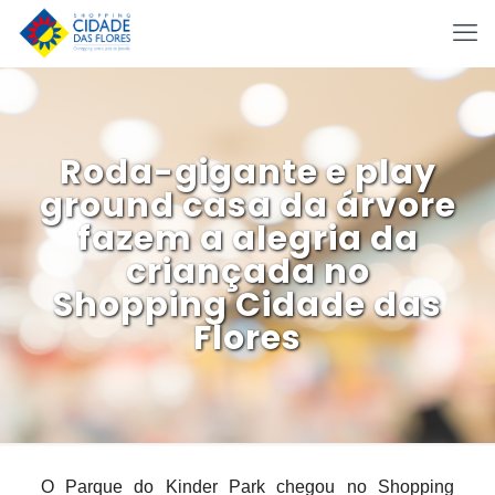
Roda-gigante e play
ground casa da árvore
fazem a alegria da
criançada no
Shopping Cidade das
Flores
O Parque do Kinder Park chegou no Shopping