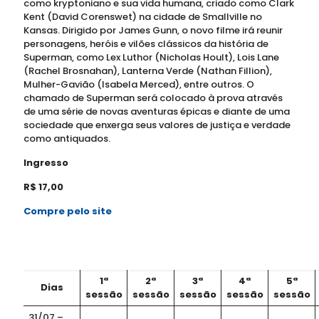
como kryptoniano e sua vida humana, criado como Clark
Kent (David Corenswet) na cidade de Smallville no
Kansas. Dirigido por James Gunn, o novo filme irá reunir
personagens, heróis e vilões clássicos da história de
Superman, como Lex Luthor (Nicholas Hoult), Lois Lane
(Rachel Brosnahan), Lanterna Verde (Nathan Fillion),
Mulher-Gavião (Isabela Merced), entre outros. O
chamado de Superman será colocado à prova através
de uma série de novas aventuras épicas e diante de uma
sociedade que enxerga seus valores de justiça e verdade
como antiquados.
Ingresso
R$ 17,00
Compre pelo site
1ª
2ª
3ª
4ª
5ª
Dias
sessão
sessão
sessão
sessão
sessão
31/07 –